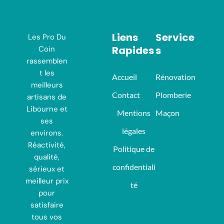
Liens
Service
Les Pro Du
Rapides
S
Coin
rassemblen
t les
Accueil
Rénovation
meilleurs
Contact
Plomberie
artisans de
Libourne et
Mentions
Maçon
ses
légales
environs.
Réactivité,
Politique de
qualité,
confidentiali
sérieux et
meilleur prix
té
pour
satisfaire
tous vos