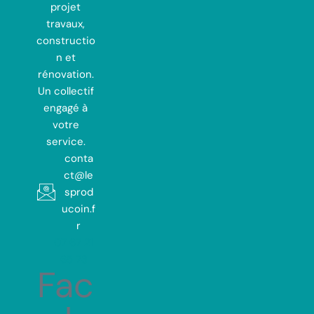
projet
travaux,
constructio
n et
rénovation.
Un collectif
engagé à
votre
service.
conta
ct@le
sprod
ucoin.f
r
07 67 21
65 73
Fac