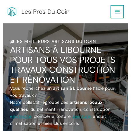
Aller
Main
au
Les Pros Du Coin
Menu
contenu
LES MEILLEURS ARTISANS DU COIN
ARTISANS À LIBOURNE
POUR TOUS VOS PROJETS
TRAVAUX CONSTRUCTION
ET RÉNOVATION
Vous recherchez un
artisan à Libourne
fiable pour
vos travaux ?
Notre collectif regroupe des
artisans locaux
qualifiés
du bâtiment : rénovation, construction,
électricité
, plomberie, toiture,
peinture
, enduit,
climatisation et bien plus encore.