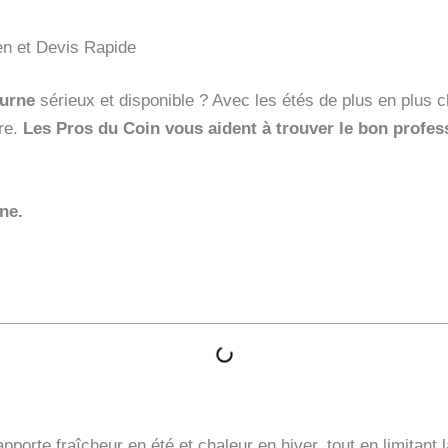
ien et Devis Rapide
ourne
sérieux et disponible ? Avec les étés de plus en plus ch
dre.
Les Pros du Coin vous aident à trouver le bon professi
ne.
apporte fraîcheur en été et chaleur en hiver, tout en limitant