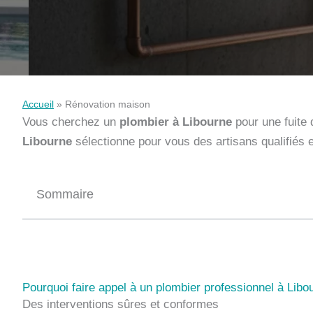
Accueil
»
Rénovation maison
Vous cherchez un
plombier à Libourne
pour une fuite 
Libourne
sélectionne pour vous des artisans qualifiés e
Sommaire
Pourquoi faire appel à un plombier professionnel à Libo
Des interventions sûres et conformes